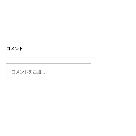
吸収合併及び社名変更のお知らせ
コメント
このたび、立花運送株式会社は有限会
社石原運輸を吸収合併し、2026年1
月1日より新社名「株式会社HOT
コメントを追加…
WORKS」として新たなスタートを切
ることとなりました。 これまで培っ
てきた両社の経験と信頼を大切にしな
がら、より一層お客様に選ばれる物流
サービスの提供に努めてまいります。
今後とも変わらぬご支援・ご愛顧を賜
りますよう、何卒よろしくお願い申し
上げます。